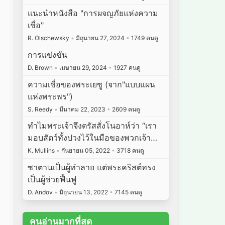
แนะนำหนังสือ "การผจญภัยแห่งความ
เชื่อ"
R. Olschewsky
•
มิถุนายน 27, 2024
•
1749 คนดู
การแข่งขัน
D. Brown
•
เมษายน 29, 2024
•
1927 คนดู
ความเชื่อของพระเยซู (จาก"แบบแผน
แห่งพระพร")
S. Reedy
•
มีนาคม 22, 2023
•
2609 คนดู
ทำไมพระเจ้าจึงตรัสสั่งโนอาห์ว่า “เรา
มอบสัตว์ทั้งปวงไว้ในมือของพวกเจ้า…
K. Mullins
•
กันยายน 05, 2022
•
3718 คนดู
ซาตานเป็นผู้ทำลาย แต่พระคริสต์ทรง
เป็นผู้ช่วยฟื้นฟู
D. Andov
•
มิถุนายน 13, 2022
•
7145 คนดู
คนอ่านมากที่สุด