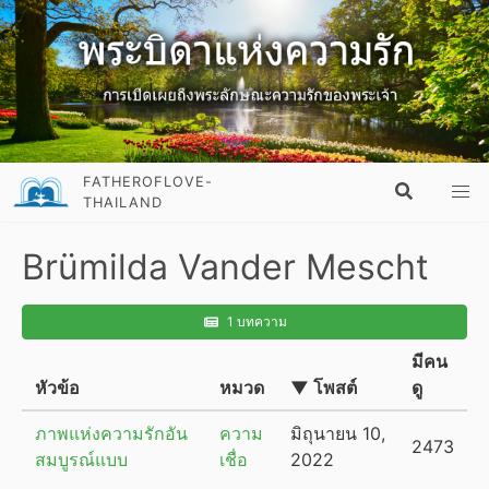
FATHEROFLOVE-
THAILAND
Brümilda Vander Mescht
1 บทความ
มีคน
หัวข้อ
หมวด
▼ โพสต์
ดู
ภาพแห่งความรักอัน
ความ
มิถุนายน 10,
2473
สมบูรณ์แบบ
เชื่อ
2022