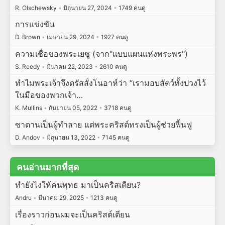
R. Olschewsky
•
มิถุนายน 27, 2024
•
1749 คนดู
การแข่งขัน
D. Brown
•
เมษายน 29, 2024
•
1927 คนดู
ความเชื่อของพระเยซู (จาก"แบบแผนแห่งพระพร")
S. Reedy
•
มีนาคม 22, 2023
•
2610 คนดู
ทำไมพระเจ้าจึงตรัสสั่งโนอาห์ว่า “เรามอบสัตว์ทั้งปวงไว้
ในมือของพวกเจ้า…
K. Mullins
•
กันยายน 05, 2022
•
3718 คนดู
ซาตานเป็นผู้ทำลาย แต่พระคริสต์ทรงเป็นผู้ช่วยฟื้นฟู
D. Andov
•
มิถุนายน 13, 2022
•
7145 คนดู
คนอ่านมากที่สุด
ทำยังไงให้คนพุทธ มาเป็นคริสเตียน?
Andru
•
มีนาคม 29, 2025
•
1213 คนดู
เรื่องราวก่อนผมจะเป็นคริสต์เตียน