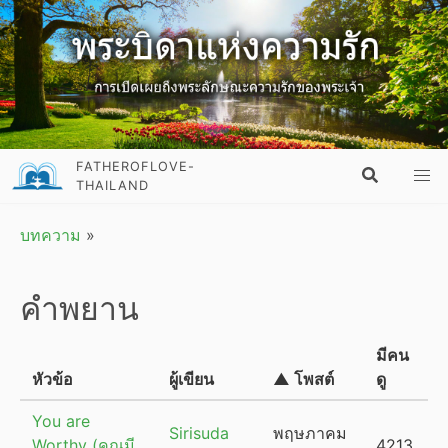
FATHEROFLOVE-
THAILAND
บทความ
»
คำพยาน
มีคน
หัวข้อ
ผู้เขียน
▲ โพสต์
ดู
You are
Sirisuda
พฤษภาคม
Worthy (คุณมี
4213